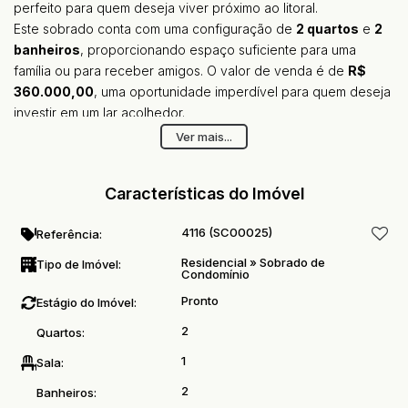
perfeito para quem deseja viver próximo ao litoral.
Este sobrado conta com uma configuração de
2 quartos
e
2
banheiros
, proporcionando espaço suficiente para uma
família ou para receber amigos. O valor de venda é de
R$
360.000,00
, uma oportunidade imperdível para quem deseja
investir em um lar acolhedor.
Não perca a chance de conhecer este sobrado que combina
Ver mais...
a tranquilidade do litoral com a praticidade do dia a dia.
Agende sua visita e descubra o seu novo lar em Tupi, Praia
Características do Imóvel
Grande!!!!
4116
(SC00025)
Referência:
Residencial
»
Sobrado de
Tipo de Imóvel:
Condomínio
Pronto
Estágio do Imóvel:
2
Quartos:
1
Sala:
2
Banheiros: