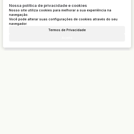
Nossa política de privacidade e cookies
Nosso site utiliza cookies para melhorar a sua experiência na
Atendimento pelo
WhatsApp
navegação.
Você pode alterar suas configurações de cookies através do seu
navegador.
Termos de Privacidade
Dúvidas? Nós ligamos!
Aceito
Receber mais Informações
Nome:
Email:
Telefone:
Mensagem: