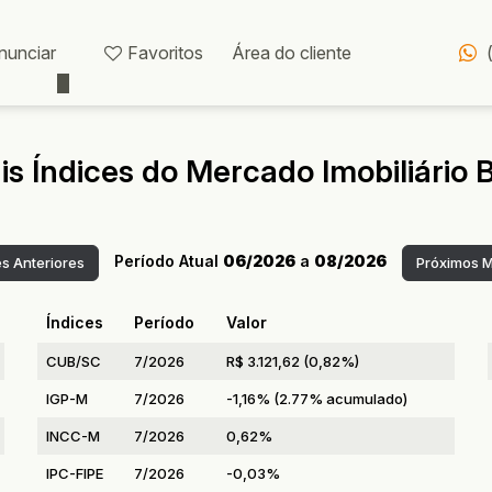
nunciar
Favoritos
Área do cliente
is Índices do Mercado Imobiliário B
Período Atual
06/2026
a
08/2026
es
Anteriores
Próximos
M
Índices
Período
Valor
CUB/SC
7/2026
R$ 3.121,62 (0,82%)
IGP-M
7/2026
-1,16% (2.77% acumulado)
INCC-M
7/2026
0,62%
IPC-FIPE
7/2026
-0,03%