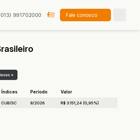
(013) 991702000
Fale conosco
rasileiro
eses
»
Índices
Período
Valor
CUB/SC
8/2026
R$ 3.151,24 (0,95%)