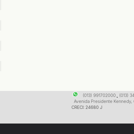
(013) 991702000
(013) 
Avenida Presidente Kennedy
,
CRECI: 24680 J