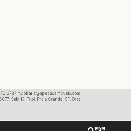
3472-2787
imobiliaria@apecasaimoveis.com
6077
,
Sala 13
,
Tupi
,
Praia Grande
,
SP
,
Brasil