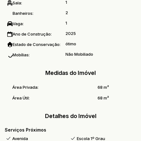
1
Sala:
praticidade e conforto em um só lugar. Agende sua visita e
2
venha descobrir tudo o que essa
Banheiros:
casa de condomínio
tem a
oferecer para você e sua família!
1
Vaga:
2025
Ano de Construção:
ótimo
Estado de Conservação:
Não Mobiliado
Mobílias:
Medidas do Imóvel
Área Privada:
68 m²
Área Útil:
68 m²
Detalhes do Imóvel
Serviços Próximos
Avenida
Escola 1º Grau