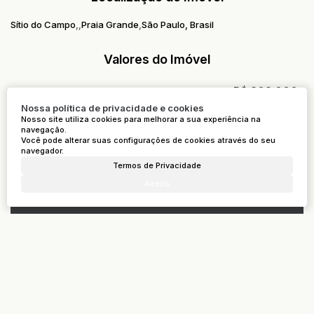
Sítio do Campo
Praia Grande
São Paulo, Brasil
Valores do Imóvel
R$
302.000
Valor de Venda
Aceita-se: Financiamento, Permuta
Nossa política de privacidade e cookies
VALOR A PRAZO E PERMUTA: R$ 312MIL
Nosso site utiliza cookies para melhorar a sua experiência na
Valor do IPTU
R$
186
navegação.
Você pode alterar suas configurações de cookies através do seu
navegador.
Termos de Privacidade
Atendimento pelo
WhatsApp
Aceito
Dúvidas? Nós ligamos!
Receber mais Informações
Nome: