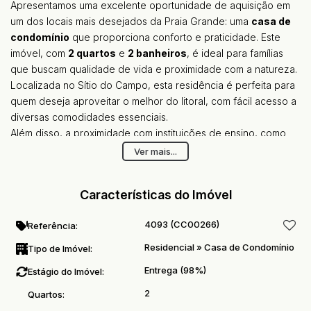
Apresentamos uma excelente oportunidade de aquisição em
um dos locais mais desejados da Praia Grande: uma
casa de
condomínio
que proporciona conforto e praticidade. Este
imóvel, com
2 quartos
e
2 banheiros
, é ideal para famílias
que buscam qualidade de vida e proximidade com a natureza.
Localizada no Sítio do Campo, esta residência é perfeita para
quem deseja aproveitar o melhor do litoral, com fácil acesso a
diversas comodidades essenciais.
Além disso, a proximidade com instituições de ensino, como
Escola 1º Grau
e
Escola 2º Grau
, torna este local ainda mais
Ver mais...
atrativo para famílias com crianças. Nas imediações, você
encontrará uma ampla variedade de serviços, incluindo:
Características do Imóvel
Farmácia
Mercado
4093
(CC00266)
Referência:
Pizzaria
Restaurante
Residencial
»
Casa de Condomínio
Tipo de Imóvel:
Feiras
Entrega (98%)
Estágio do Imóvel:
Lojas
Praça/Parque
2
Quartos:
Não perca a chance de conhecer esse imóvel que combina