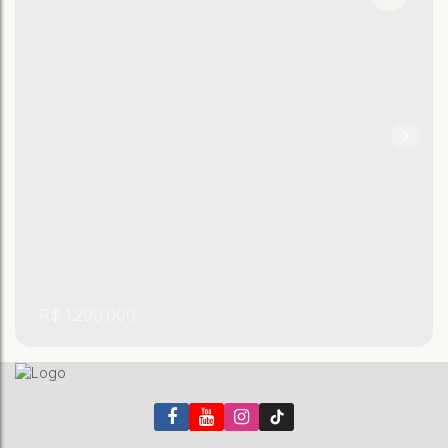
,
,
São Paulo
,
Brasil
Praia Grande
Tupi
3
4
R$
1.290.000