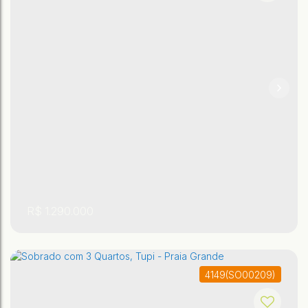
,
,
São Paulo
,
Brasil
Praia Grande
Tupi
85 ~ 86m²
2
2
R$
1.290.000
4149
(SO00209)