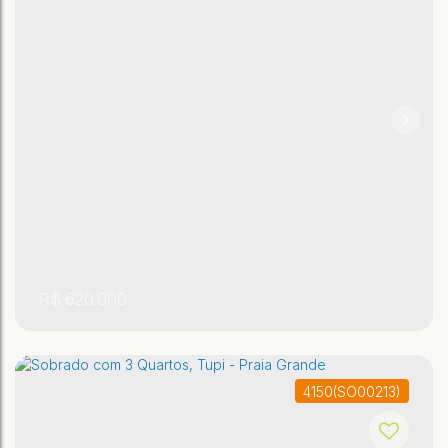
,
,
São Paulo
,
Brasil
Praia Grande
Tupi
115m²
2
2
R$
620.000
4150
(SO00213)