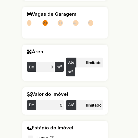
Vagas de Garagem
1+
2+
3+
4+
5+
Área
Até
De
m²
m²
Valor do Imóvel
De
Até
Estágio do Imóvel
Usado (2)