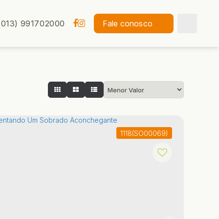
(013) 991702000
Fale conosco
1118
(SO00069)