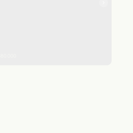
80.000
o Paulo
,
Brasil
Praia Grande
Ocian