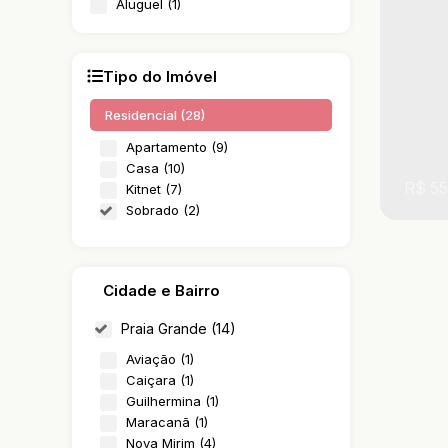
Aluguel (1)
Tipo do Imóvel
Residencial (28)
Apartamento (9)
Casa (10)
R$
55
Kitnet (7)
Sobrado (2)
Cidade e Bairro
Praia Grande (14)
Aviação (1)
Caiçara (1)
Guilhermina (1)
,
,
São
Maracanã (1)
Nova Mirim (4)