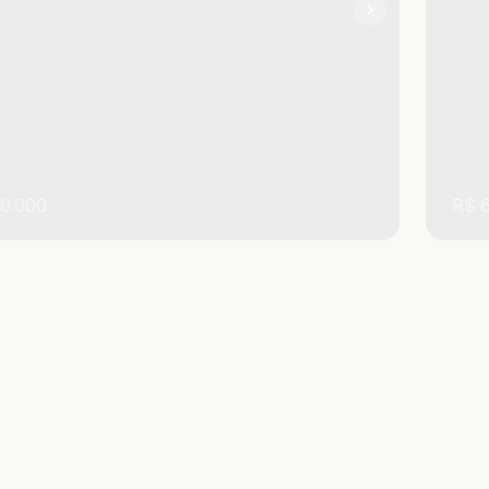
0.000
R$
6
 Paulo
,
Brasil
Praia Grande
Ocian
,
,
Sã