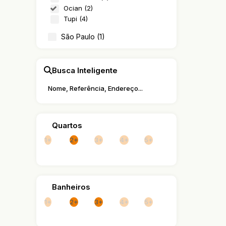
150
Ocian (2)
Tupi (4)
São Paulo (1)
Freguesia do Ó (1)
Busca Inteligente
Quartos
1+
2+
3+
4+
5+
Banheiros
1+
2+
3+
4+
5+