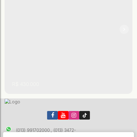
,
,
São Paulo
,
Brasil
Praia Grande
Tupi
70m²
3
2
R$
430.000
(013) 991702000
(013) 3472-
2787
imobiliaria@apecasaimoveis.com