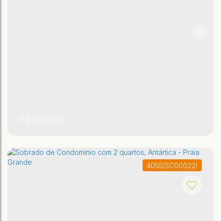
R$
360.000
4055
(SC00022)