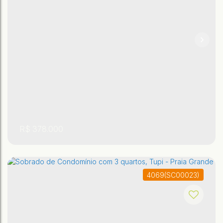
,
,
São Paulo
,
Brasil
Praia Grande
Antártica
65m²
2
2
R$
378.000
4069
(SC00023)