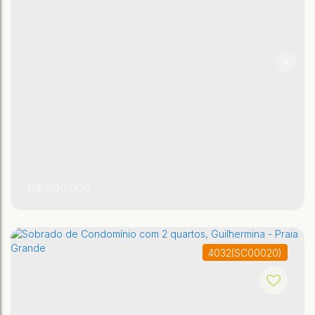
,
,
São Paulo
,
Brasil
Praia Grande
Sítio do Campo
2
2
R$
390.000
4032
(SC00020)