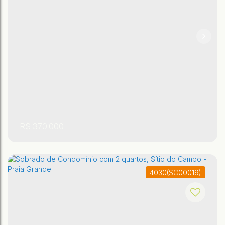
,
,
São Paulo
,
Brasil
Praia Grande
Tupi
2
2
R$
370.000
4030
(SC00019)