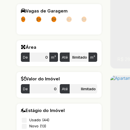
1
Vagas de Garagem
1+
2+
3+
4+
5+
Área
De
m²
Até
m²
R$
28
Valor do Imóvel
De
Até
Estágio do Imóvel
Usado (44)
,
,
São
Novo (13)