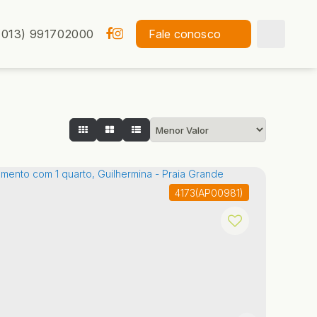
(013) 991702000
Fale conosco
4173
(AP00981)