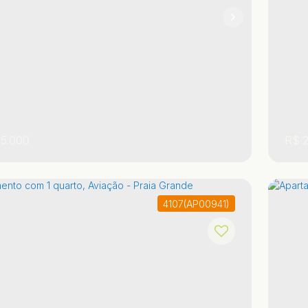
1
1
5.000
R$
2
4107
(AP00941)
 Paulo
,
Brasil
Praia Grande
Aviação
,
Sã