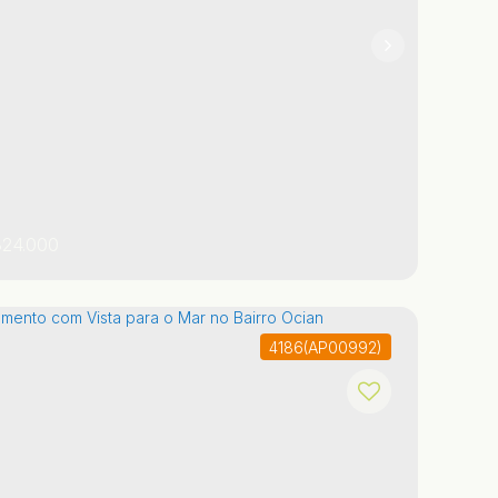
1
24.000
4186
(AP00992)
o Paulo
,
Brasil
Praia Grande
Aviação