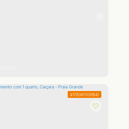
 ~ 95m²
2
1
30.000
4176
(AP00984)