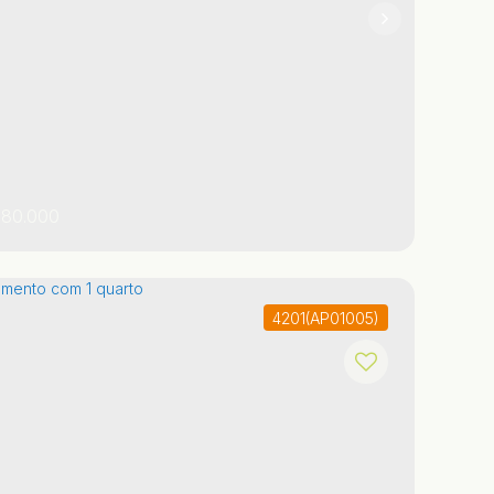
1
80.000
4201
(AP01005)
o Paulo
,
Brasil
Praia Grande
Aviação