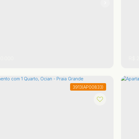
0.000
R$
2
3913
(AP00833)
 Paulo
,
Brasil
Praia Grande
Tupi
,
,
Sã