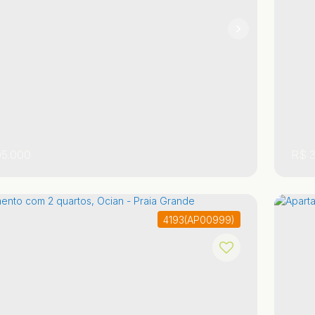
1
1
5.000
R$
3
4193
(AP00999)
 Paulo
,
Brasil
Praia Grande
Aviação
,
,
Sã