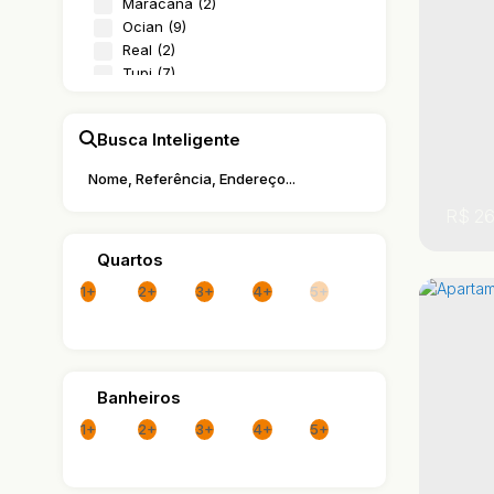
Maracanã (2)
59 
Ocian (9)
Real (2)
Tupi (7)
Busca Inteligente
R$
26
Quartos
1+
2+
3+
4+
5+
Banheiros
1+
2+
3+
4+
5+
,
,
São