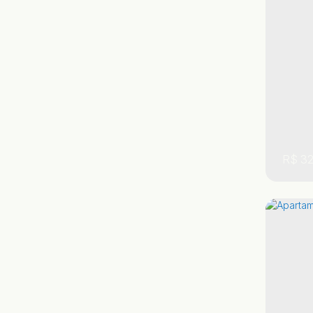
75m
R$
32
,
,
São