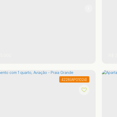
1
1
5.000
R$
2
4228
(AP01024)
 Paulo
,
Brasil
Praia Grande
Aviação
,
,
Sã