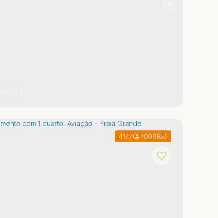
65.000
4177
(AP00985)
o Paulo
,
Brasil
Praia Grande
Guilhermina