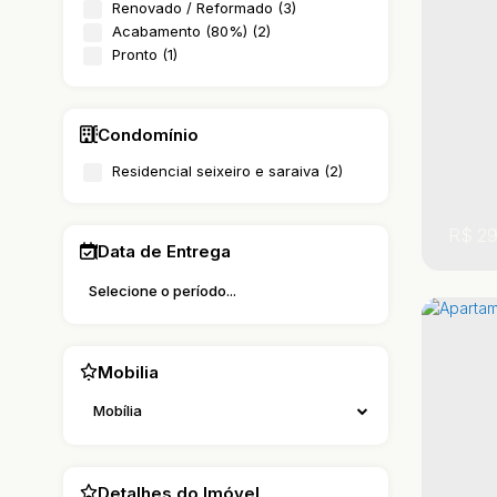
Renovado / Reformado (3)
2
Acabamento (80%) (2)
Pronto (1)
Condomínio
Residencial seixeiro e saraiva (2)
R$
29
Data de Entrega
Mobilia
Mobília
,
,
São
Detalhes do Imóvel