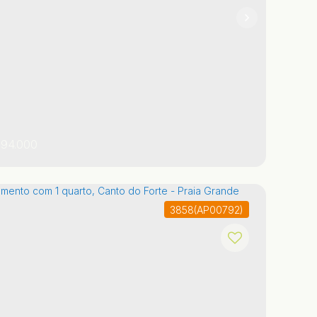
1
94.000
3858
(AP00792)
o Paulo
,
Brasil