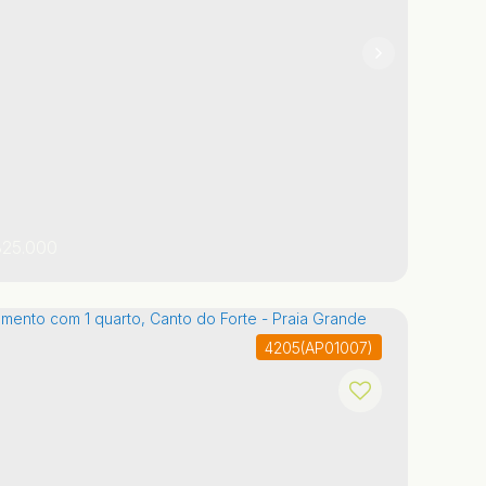
1
25.000
4205
(AP01007)
o Paulo
,
Brasil
Praia Grande
Ocian