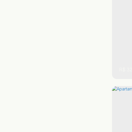
83m
R$
32