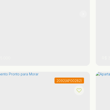
²
2
1
94
5.000
R$
3
2092
(AP00282)