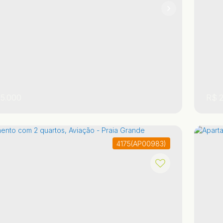
~ 60m²
2
1
1
5.000
R$
2
4175
(AP00983)
 Paulo
,
Brasil
Praia Grande
Ocian
,
,
Sã