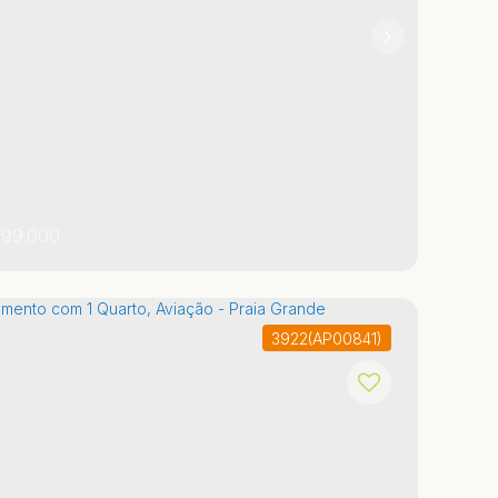
1
99.000
3922
(AP00841)
o Paulo
,
Brasil
Praia Grande
Canto do Forte