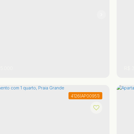
²
1
1
1
5.000
R$
3
4126
(AP00951)
 Paulo
,
Brasil
Praia Grande
Ocian
,
,
Sã