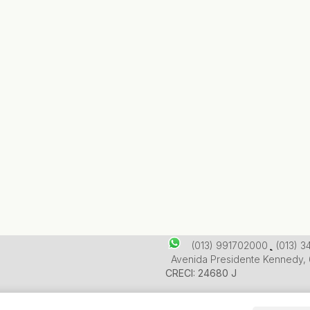
(013) 991702000
(013) 
Avenida Presidente Kennedy
,
CRECI: 24680 J