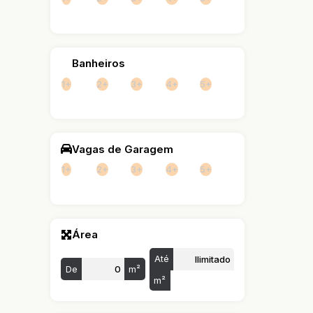
Banheiros
1+
2+
3+
4+
5+
Vagas de Garagem
1+
2+
3+
4+
5+
Área
Até
De
m²
m²