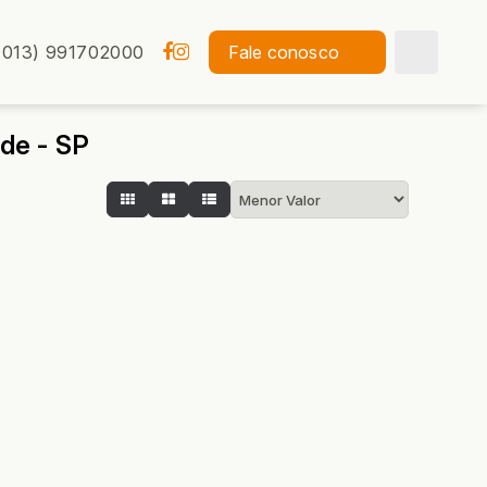
(013) 991702000
Fale conosco
nde - SP