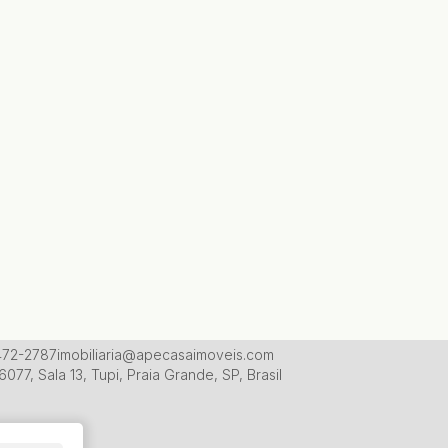
3472-2787
imobiliaria@apecasaimoveis.com
6077
,
Sala 13
,
Tupi
,
Praia Grande
,
SP
,
Brasil