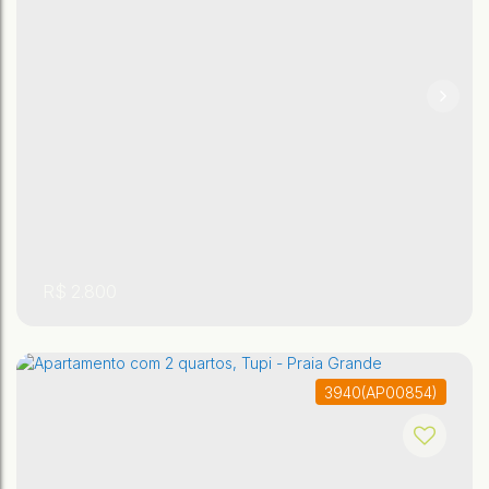
,
,
São Paulo
,
Brasil
Praia Grande
Tupi
1
1
R$
2.800
3940
(AP00854)