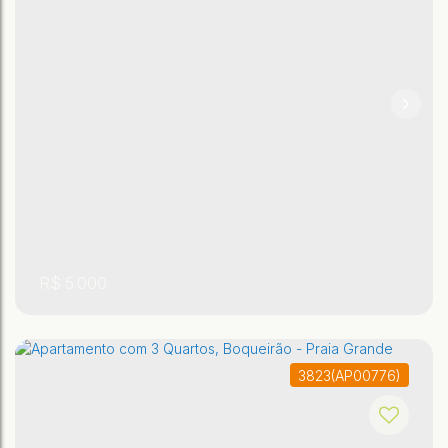
,
,
São Paulo
,
Brasil
Praia Grande
Tupi
2
2
R$
5.000
3823
(AP00776)