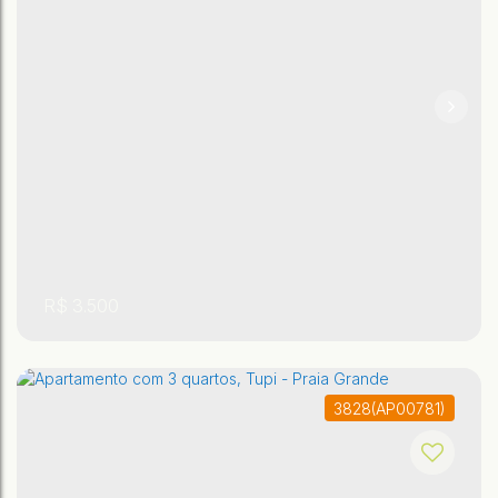
,
,
São Paulo
,
Brasil
Praia Grande
Guilhermina
93m²
2
2
R$
3.500
3828
(AP00781)