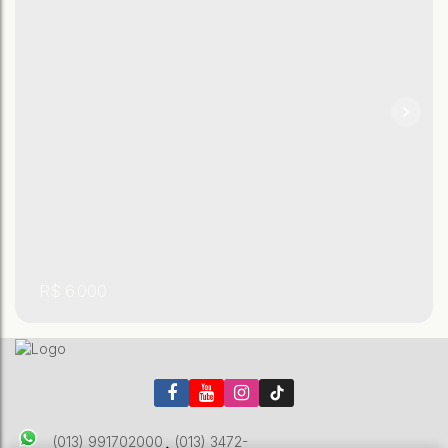
,
,
São Paulo
,
Brasil
Praia Grande
Tupi
3
4
R$
6.000
(013) 991702000
(013) 3472-