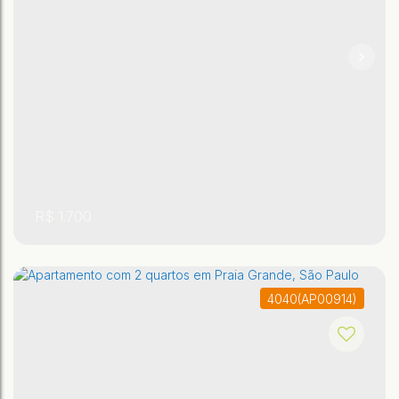
R$
1.700
4040
(AP00914)