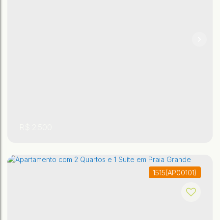
,
,
São Paulo
,
Brasil
Praia Grande
Ocian
80m²
2
1
R$
2.500
1515
(AP00101)