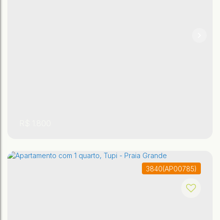
,
,
São Paulo
,
Brasil
Praia Grande
Vila Sônia
2
1
R$
1.800
3840
(AP00785)